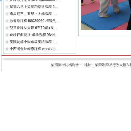
※
星期六早上兒童跆拳道課程 9…
※
逢星期三、五早上太極課程 -…
※
詠春拳課程 98039069 柯師父…
※
兒童香港功夫班 6至10歲 (長…
※
奇峰軒曲藝社-戲曲課程 9844…
※
英國劍橋小學進級英語課程 -…
※
小西灣會址輔導課程 whatsap…
柴灣區街坊福利會 --- 地址：柴灣漁灣邨行政大樓2樓 電話：25