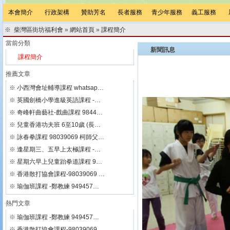
本會簡介
行政架構
贊助芳名
長者服務
青少年服務
義工服務
※
柴灣區街坊福利會
»
網站首頁
»
課程簡介
當前分類
新聞訊息
課程簡介
推薦文章
※
小西灣會址輔導課程 whatsap…
※
英國劍橋小學進級英語課程 -…
※
奇峰軒曲藝社-戲曲課程 9844…
※
兒童香港功夫班 6至10歲 (長…
※
詠春拳課程 98039069 柯師父…
※
逢星期三、五早上太極課程 -…
※
星期六早上兒童跆拳道課程 9…
※
香港散打協會課程-98039069 …
※
瑜伽班課程 -鄭教練 949457…
熱門文章
※
瑜伽班課程 -鄭教練 949457…
※
香港散打協會課程-98039069 …