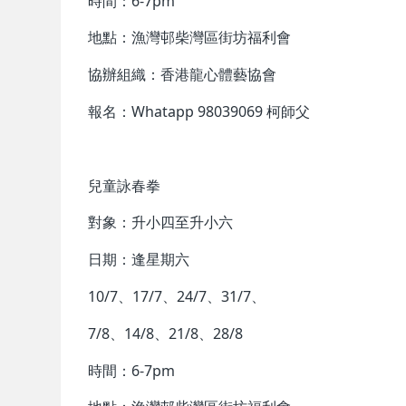
時間：6-7pm
地點：漁灣邨柴灣區街坊福利會
協辦組織：香港龍心體藝協會
報名：Whatapp 98039069 柯師父
兒童詠春拳
對象：升小四至升小六
日期：逢星期六
10/7、17/7、24/7、31/7、
7/8、14/8、21/8、28/8
時間：6-7pm