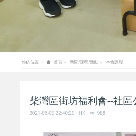
你的位置
新聞/課程/活動
本會課程
首頁
柴灣區街坊福利會--社
2021-06-05 22:40:25
HK
988