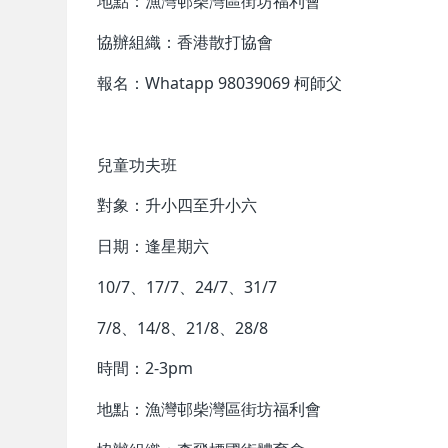
地點：漁灣邨柴灣區街坊福利會
協辦組織：香港散打協會
報名：Whatapp 98039069 柯師父
兒童功夫班
對象：升小四至升小六
日期：逢星期六
10/7、17/7、24/7、31/7
7/8、14/8、21/8、28/8
時間：2-3pm
地點：漁灣邨柴灣區街坊福利會